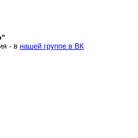
о"
ия - в
нашей группе в ВК